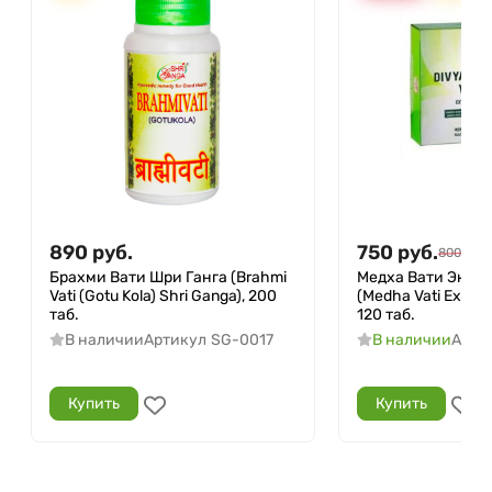
890
руб.
750
руб.
800
руб.
Брахми Вати Шри Ганга (Brahmi
Медха Вати Экстр
Vati (Gotu Kola) Shri Ganga), 200
(Medha Vati Extra 
таб.
120 таб.
В наличии
Артикул
SG-0017
В наличии
Арти
Купить
Купить