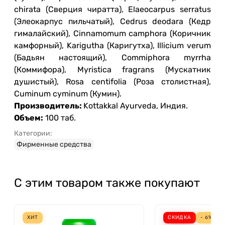
chirata (Сверция чиратта), Elaeocarpus serratus
(Элеокарпус пильчатый), Cedrus deodara (Кедр
гималайский), Cinnamomum camphora (Коричник
камфорный), Karigutha (Каригутха), Illicium verum
(Бадьян настоящий), Commiphora myrrha
(Коммифора), Myristica fragrans (Мускатник
душистый), Rosa centifolia (Роза столистная),
Cuminum cyminum (Кумин).
Производитель:
Kottakkal Ayurveda, Индия.
Объем:
100 таб.
Категории:
Фирменные средства
С этим товаром также покупают
ХИТ
СКИДКА
- 6%