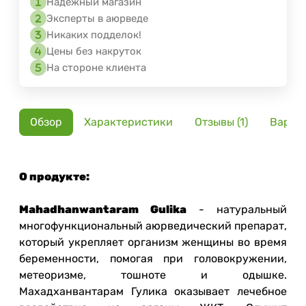
Надёжный магазин
Эксперты в аюрведе
Никаких подделок!
Цены без накруток
На стороне клиента
Обзор
Характеристики
Отзывы (1)
Вариа
О продукте:
Mahadhanwantaram Gulika
- натуральный
многофункциональный аюрведический препарат,
который укрепляет организм женщины во время
беременности, помогая при головокружении,
метеоризме, тошноте и одышке.
Махадханвантарам Гулика оказывает лечебное