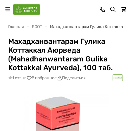
Главная
ROOT
Махадханвантарам Гулика Коттаккал Аюрв
Махадханвантарам Гулика
Коттаккал Аюрведа
(Mahadhanwantaram Gulika
Kottakkal Ayurveda), 100 таб.
1 отзыв
В избранное
Поделиться