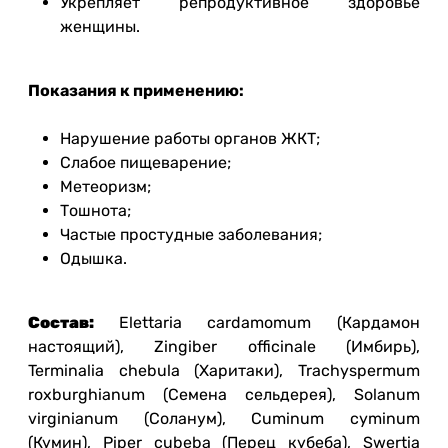
Укрепляет репродуктивное здоровье
женщины.
Показания к применению:
Нарушение работы органов ЖКТ;
Слабое пищеварение;
Метеоризм;
Тошнота;
Частые простудные заболевания;
Одышка.
Состав:
Elettaria cardamomum (Кардамон
настоящий), Zingiber officinale (Имбирь),
Terminalia chebula (Харитаки), Trachyspermum
roxburghianum (Семена сельдерея), Solanum
virginianum (Соланум), Cuminum cyminum
(Кумин), Piper cubeba (Перец кубеба), Swertia