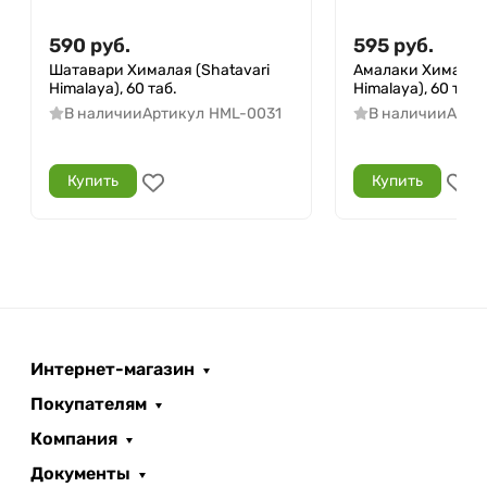
590
руб.
595
руб.
Шатавари Хималая (Shatavari
Амалаки Хималая 
Himalaya), 60 таб.
Himalaya), 60 таб.
В наличии
Артикул
HML-0031
В наличии
Арти
Купить
Купить
Интернет-магазин
Покупателям
Компания
Документы