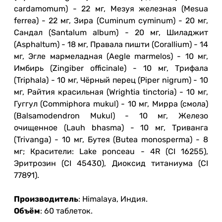
cardamomum) - 22 мг, Мезуя железная (Mesua
ferrea) - 22 мг, Зира (Cuminum cyminum) - 20 мг,
Сандал (Santalum album) - 20 мг, Шиладжит
(Asphaltum) - 18 мг, Правала пишти (Corallium) - 14
мг, Эгле мармеладная (Aegle marmelos) - 10 мг,
Имбирь (Zingiber officinale) - 10 мг, Трифала
(Triphala) - 10 мг, Чёрный перец (Piper nigrum) - 10
мг, Райтия красильная (Wrightia tinctoria) - 10 мг,
Гуггул (Commiphora mukul) - 10 мг, Мирра (смола)
(Balsamodendron Mukul) - 10 мг, Железо
очищенное (Lauh bhasma) - 10 мг, Триванга
(Trivanga) - 10 мг, Бутея (Butea monosperma) - 8
мг; Красители: Lake ponceau - 4R (CI 16255),
Эритрозин (CI 45430), Диоксид титаниума (CI
77891).
Производитель
: Himalaya, Индия.
Объём
: 60 таблеток.