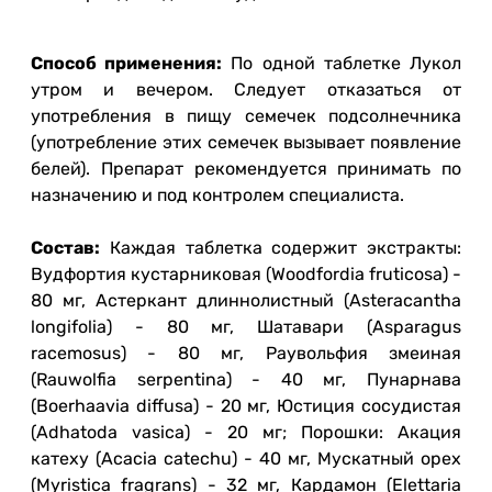
Способ применения:
По одной таблетке Лукол
утром и вечером. Следует отказаться от
употребления в пищу семечек подсолнечника
(употребление этих семечек вызывает появление
белей). Препарат рекомендуется принимать по
назначению и под контролем специалиста.
Состав:
Каждая таблетка содержит экстракты:
Вудфортия кустарниковая (Woodfordia fruticosa) -
80 мг, Астеркант длиннолистный (Asteracantha
longifolia) - 80 мг, Шатавари (Asparagus
racemosus) - 80 мг, Раувольфия змеиная
(Rauwolfia serpentina) - 40 мг, Пунарнава
(Boerhaavia diffusa) - 20 мг, Юстиция сосудистая
(Adhatoda vasica) - 20 мг; Порошки: Акация
катеху (Acacia catechu) - 40 мг, Мускатный орех
(Myristica fragrans) - 32 мг, Кардамон (Elettaria