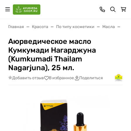
Главная
Красота
По типу косметики
Масла
Аюр
Аюрведическое масло
Кумкумади Нагарджуна
(Kumkumadi Thailam
Nagarjuna), 25 мл.
Добавить отзыв
В избранное
Поделиться