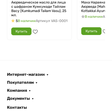
Аюрведическое масло для лица
Маха Нараянатай
с шафраном Кумкумади Тайлам
Аюрведа (Maha Na
Васу (Kumkumadi Tailam Vasu), 25
Kottakkal Ayurveda
мл.
В наличии
Арти
5
В наличии
Артикул
VAS-0001
Купить
Купить
Интернет-магазин
Покупателям
Компания
Документы
Контакты