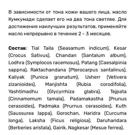
В зависимости от тона кожи вашего лица, масло
Кумкумади сделает его на два тона светлее. Для
достижения наилучших результатов, применяйте
масло непрерывно в течение 2 - 3 месяцев.
Состав
: Tial Taila (Seasamum indicum), Kesar
(Crocus Sativus), Chandan (Santalum album),
Lodhra (Symplocos racemosus), Patang (Caesalpinia
sappna), Raktachandana (Pterocarpus santalinus),
Kaliyak (Punica granatum), Usherr (Vetivera
zizanioides), Manjishta (Rubia corodifolia),
Yashtimadhu (Glycyrrhiza glabra), Tejpata
(Cinnamomum tamala), Padamakastha (Prunus
cerasoides), Padmaka (Prurnus cerasoides), Kuth
(Saussurea lappa), Gorochan, Haridra (Curcuma
longa), Laksha (Ficus religiosa), Daruharidara
(Berberies aristala), Gairik, Nagkesar (Mesue ferrea).