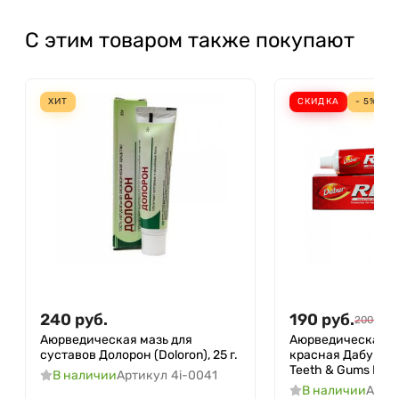
С этим товаром также покупают
ХИТ
СКИДКА
- 5%
240
руб.
190
руб.
200
руб.
Аюрведическая мазь для
Аюрведическая з
суставов Долорон (Doloron), 25 г.
красная Дабур (Re
Teeth & Gums Dabur
В наличии
Артикул
4i-0041
В наличии
Арти