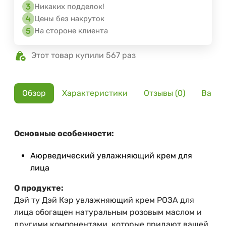
Никаких подделок!
Цены без накруток
На стороне клиента
Этот товар купили 567 раз
Обзор
Характеристики
Отзывы (0)
Вариа
Основные особенности:
Аюрведический увлажняющий крем для
лица
О продукте:
Дэй ту Дэй Кэр увлажняющий крем РОЗА для
лица обогащен натуральным розовым маслом и
другими компонентами, которые придают вашей