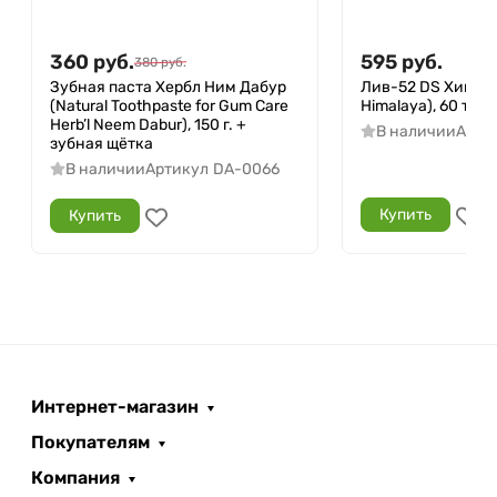
360
руб.
595
руб.
380
руб.
Зубная паста Хербл Ним Дабур
Лив-52 DS Химала
(Natural Toothpaste for Gum Care
Himalaya), 60 таб.
Herb’l Neem Dabur), 150 г. +
В наличии
Арти
зубная щётка
В наличии
Артикул
DA-0066
Купить
Купить
Интернет-магазин
Покупателям
Компания