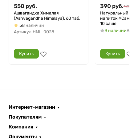
550
руб.
390
руб.
420
руб.
Ашвагандха Хималая
Натуральный рас
(Ashvagandha Himalaya), 60 таб.
напиток «Самаха
10 саше
5
В наличии
В наличии
Арти
Артикул
HML-0028
Купить
Купить
Интернет-магазин
Покупателям
Компания
Документы