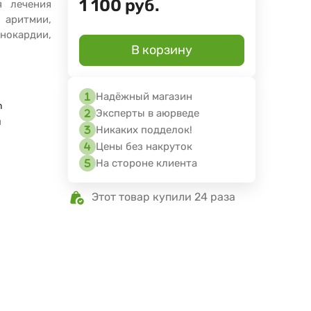
1 100
руб.
я лечения
аритмии,
окардии,
В корзину
Надёжный магазин
h
Эксперты в аюрведе
я
Никаких подделок!
Цены без накруток
На стороне клиента
Этот товар купили 24 раза