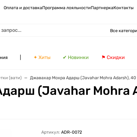
Оплата и доставка
Программа лояльности
Партнерка
Контакты
Все категор
|
✦ Хиты
✔ Новинки
⚑ Скидки
ния
тки (вати)
Джавахар Мохра Адарш (Javahar Mohra Adarsh), 40 
арш (Javahar Mohra Ad
Артикул:
ADR-0072