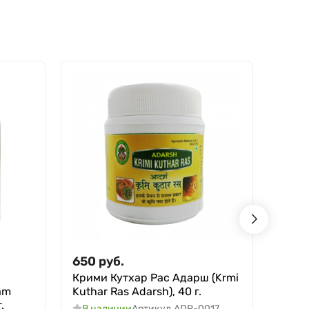
650
руб.
790
Крими Кутхар Рас Адарш (Krmi
Трай
am
Kuthar Ras Adarsh), 40 г.
(Tray
.
40 г.
В наличии
Артикул
ADR-0017