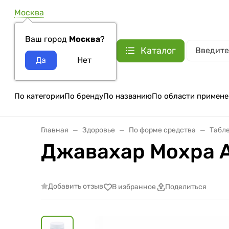
Москва
Ваш город
Москва
?
Каталог
По категории
По бренду
По названию
По области примене
Главная
Здоровье
По форме средства
Табле
Джавахар Мохра Ад
Добавить отзыв
В избранное
Поделиться