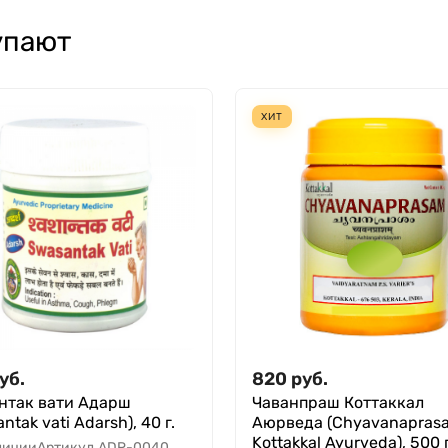
упают
ХИТ
уб.
820
руб.
нтак вати Адарш
Чаванпраш Коттаккал
ntak vati Adarsh), 40 г.
Аюрведа (Chyavanapras
Kottakkal Ayurveda), 500 г
личии
Артикул
ADR-0040