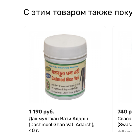
С этим товаром также пок
1 190
руб.
740
р
Дашмул Гхан Вати Адарш
Сваса
(Dashmool Ghan Vati Adarsh),
(Swasa
40 г.
В на