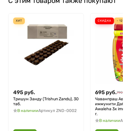
С этим товаром также покупают
ХИТ
СКИДКА
- 12%
495
руб.
695
руб.
790
руб.
Тришун Занду (Trishun Zandu), 30
Чаванпраш Авале
таб.
иммунити Дабур 
Awaleha 3х immuni
В наличии
Артикул
ZND-0002
г.
В наличии
Арти