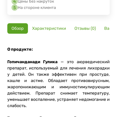
Цены без накруток
На стороне клиента
Обзор
Характеристики
Отзывы (0)
Вариа
О продукте:
Гопичанданади Гулика
— это аюрведический
препарат, используемый для лечения лихорадки
у детей. Он также эффективен при простуде,
кашле и астме. Обладает противовирусным,
жаропонижающим и иммуностимулирующим
действием. Препарат снимает температуру,
уменьшает воспаление, устраняет недомогание и
слабость.