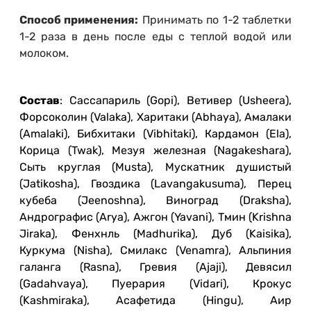
Способ применения:
Принимать по 1-2 таблетки
1-2 раза в день после еды с теплой водой или
молоком.
Состав
: Сассапариль (Gopi), Ветивер (Usheera),
Форсоколин (Valaka), Харитаки (Abhaya), Амалаки
(Amalaki), Бибхитаки (Vibhitaki), Кардамон (Ela),
Корица (Twak), Мезуя железная (Nagakeshara),
Сыть круглая (Musta), Мускатник душистый
(Jatikosha), Гвоздика (Lavangakusuma), Перец
кубеба (Jeenoshna), Виноград (Draksha),
Андрографис (Arya), Ажгон (Yavani), Тмин (Krishna
Jiraka), Фенхнль (Madhurika), Дуб (Kaisika),
Куркума (Nisha), Смилакс (Venamra), Альпиния
галанга (Rasna), Гревия (Ajaji), Девясил
(Gadahvaya), Пуерария (Vidari), Крокус
(Kashmiraka), Асафетида (Hingu), Аир