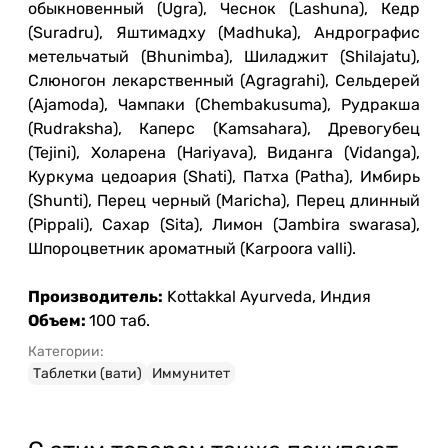
обыкновенный (Ugra), Чеснок (Lashuna), Кедр
(Suradru), Яштимадху (Madhuka), Андрографис
метельчатый (Bhunimba), Шиладжит (Shilajatu),
Слюногон лекарственный (Agragrahi), Сельдерей
(Ajamoda), Чампаки (Chembakusuma), Рудракша
(Rudraksha), Каперс (Kamsahara), Древогубец
(Tejini), Холарена (Hariyava), Виданга (Vidanga),
Куркума цедоария (Shati), Патха (Patha), Имбирь
(Shunti), Перец черный (Maricha), Перец длинный
(Pippali), Сахар (Sita), Лимон (Jambira swarasa),
Шпороцветник ароматный (Karpoora valli).
Производитель:
Kottakkal Ayurveda, Индия
Объем:
100 таб.
Категории:
Таблетки (вати)
Иммунитет