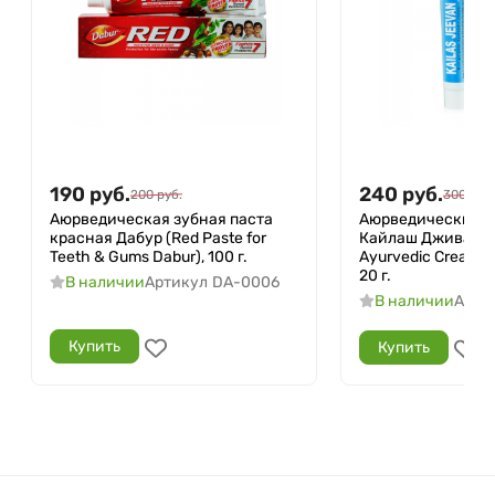
190
руб.
240
руб.
200
руб.
300
руб.
Аюрведическая зубная паста
Аюрведический к
красная Дабур (Red Paste for
Кайлаш Дживан (M
Teeth & Gums Dabur), 100 г.
Ayurvedic Cream Ka
20 г.
В наличии
Артикул
DA-0006
В наличии
Арти
Купить
Купить