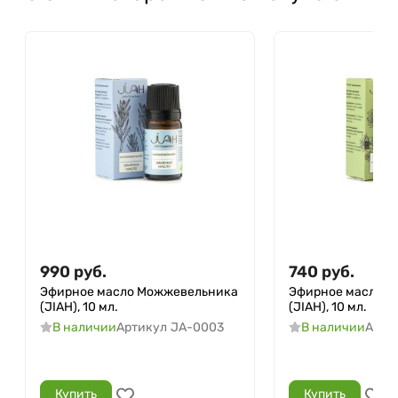
990
руб.
740
руб.
Эфирное масло Можжевельника
Эфирное масло Э
(JIAH), 10 мл.
(JIAH), 10 мл.
В наличии
Артикул
JA-0003
В наличии
Арти
Купить
Купить