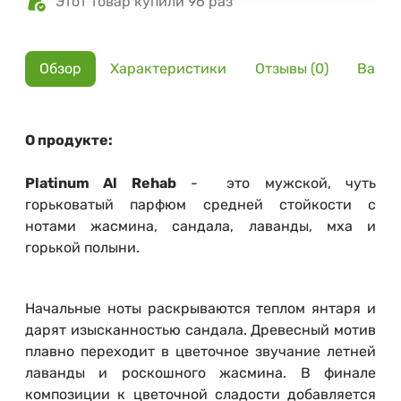
Этот товар купили 96 раз
Обзор
Характеристики
Отзывы (0)
Вариа
О продукте:
Platinum Al Rehab
- это мужской, чуть
горьковатый парфюм средней стойкости с
нотами жасмина, сандала, лаванды, мха и
горькой полыни.
Начальные ноты раскрываются теплом янтаря и
дарят изысканностью сандала. Древесный мотив
плавно переходит в цветочное звучание летней
лаванды и роскошного жасмина. В финале
композиции к цветочной сладости добавляется