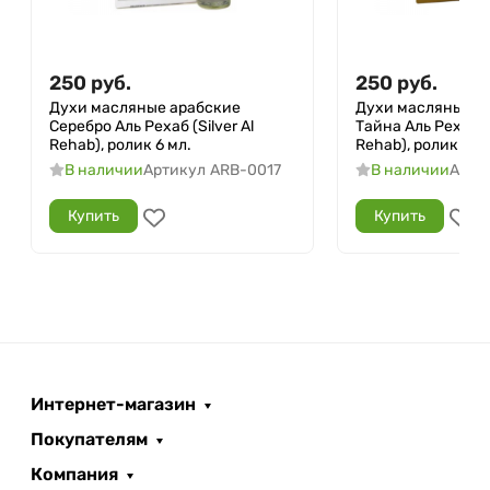
250
руб.
250
руб.
Духи масляные арабские
Духи масляные а
Серебро Аль Рехаб (Silver Al
Тайна Аль Рехаб (
Rehab), ролик 6 мл.
Rehab), ролик 6 м
В наличии
Артикул
ARB-0017
В наличии
Арти
Купить
Купить
Интернет-магазин
Покупателям
Компания