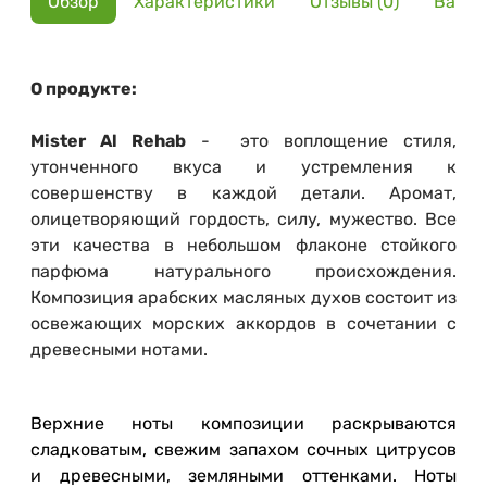
Обзор
Характеристики
Отзывы (0)
Вариа
О продукте:
Mister Al Rehab
- это воплощение стиля,
утонченного вкуса и устремления к
совершенству в каждой детали. Аромат,
олицетворяющий гордость, силу, мужество. Все
эти качества в небольшом флаконе стойкого
парфюма натурального происхождения.
Композиция арабских масляных духов состоит из
освежающих морских аккордов в сочетании с
древесными нотами.
Верхние ноты композиции раскрываются
сладковатым, свежим запахом сочных цитрусов
и древесными, земляными оттенками. Ноты