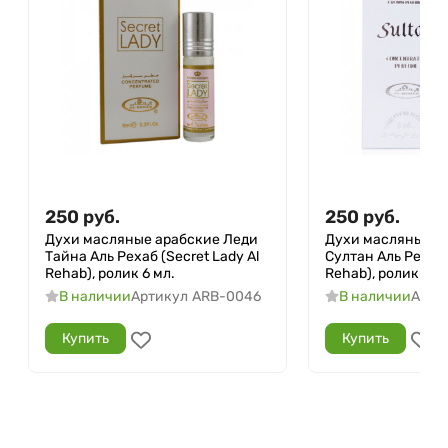
250
руб.
250
руб.
Духи масляные арабские Леди
Духи масляные а
Тайна Аль Рехаб (Secret Lady Al
Султан Аль Рехаб (
Rehab), ролик 6 мл.
Rehab), ролик 6 м
В наличии
Артикул
ARB-0046
В наличии
Арти
Купить
Купить