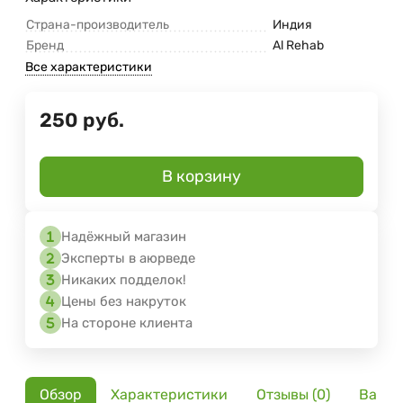
Страна-производитель
Индия
Бренд
Al Rehab
Все характеристики
250
руб.
В корзину
Надёжный магазин
Эксперты в аюрведе
Никаких подделок!
Цены без накруток
На стороне клиента
Обзор
Характеристики
Отзывы (0)
Вариа