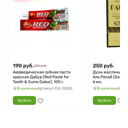
190
руб.
250
руб.
200
руб.
Аюрведическая зубная паста
Духи масляные а
красная Дабур (Red Paste for
Аль Рехаб (Dalal A
Teeth & Gums Dabur), 100 г.
6 мл.
В наличии
Артикул
DA-0006
В наличии
Арти
Купить
Купить