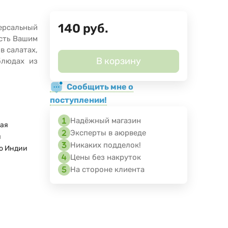
140
руб.
версальный
сть Вашим
в салатах,
В корзину
 блюдах из
Сообщить мне о
поступлении!
Надёжный магазин
ая
Эксперты в аюрведе
я
Никаких подделок!
о Индии
Цены без накруток
На стороне клиента