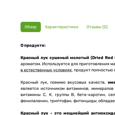
Обзор
Характеристики
Отзывы (0)
О продукте:
Красный лук сушеный молотый (Dried Red 
ароматом. Используется для приготовления ма
в естественных условиях
, продукт полностью
Красный лук, помимо вкусовых качеств,
им
является источником витаминов, минералов 
витамины С, К, группы В, бета-каротин, с
фенилаланин, триптофан, фитонциды; облада
Красный лук - это мощнейший антиоксид