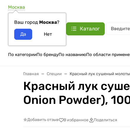
Москва
Ваш город
Москва
?
Каталог
По категории
По бренду
По названию
По области примене
Главная
Специи
Красный лук сушеный молотый 
Красный лук суше
Onion Powder), 100
Добавить отзыв
В избранное
Поделиться