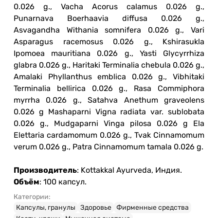
0.026 g., Vacha Acorus calamus 0.026 g.,
Punarnava Boerhaavia diffusa 0.026 g.,
Asvagandha Withania somnifera 0.026 g., Vari
Asparagus racemosus 0.026 g., Kshirasukla
Ipomoea mauritiana 0.026 g., Yasti Glycyrrhiza
glabra 0.026 g., Haritaki Terminalia chebula 0.026 g.,
Amalaki Phyllanthus emblica 0.026 g., Vibhitaki
Terminalia bellirica 0.026 g., Rasa Commiphora
myrrha 0.026 g., Satahva Anethum graveolens
0.026 g Mashaparni Vigna radiata var. sublobata
0.026 g., Mudgaparni Vinga pilosa 0.026 g Ela
Elettaria cardamomum 0.026 g., Tvak Cinnamomum
verum 0.026 g., Patra Cinnamomum tamala 0.026 g.
Производитель
: Kottakkal Ayurveda, Индия.
Объём
: 100 капсул.
Категории:
Капсулы, гранулы
Здоровье
Фирменные средства