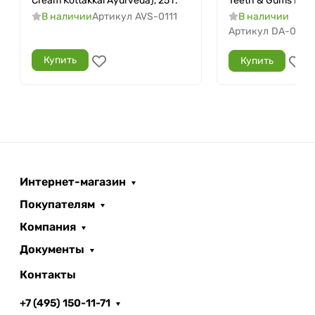
Cream Kottakkal Ayurveda), 25 г.
Teeth & Gums Dabur
В наличии
Артикул
AVS-0111
В наличии
Артикул
DA-0006
Купить
Купить
Интернет-магазин
Покупателям
Компания
Документы
Контакты
+7 (495) 150-11-71