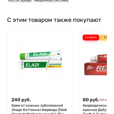
Кости, хрящи
Мышечная система
С этим товаром также покупают
СКИДКА
- 33%
240
руб.
80
руб.
120
руб.
Крем от кожных заболеваний
Аюрведическая з
Элади Коттаккал Аюрведа (Eladi
красная Дабур (Re