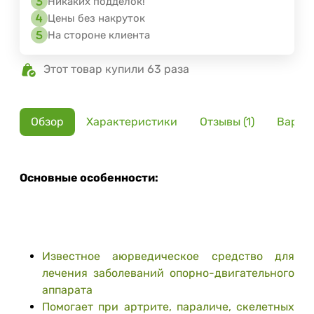
Никаких подделок!
Цены без накруток
На стороне клиента
Этот товар купили 63 раза
Обзор
Характеристики
Отзывы (1)
Вариа
Основные особенности:
Известное аюрведическое средство для
лечения заболеваний опорно-двигательного
аппарата
Помогает при артрите, параличе, скелетных