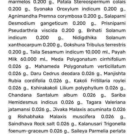
marmelos 0.200 g., Patala Stereospermum colais
0.200 g., Syonaka Oroxylum indicum 0.200 g.,
Agnimandha Premna corymbosa 0.200 g., Salaparni
Desmodium gangeticum 0.200 g., Prisniparni
Pseudarthria viscida 0.200 g, Brihati Solanum
indicum 0.200 g., Nidigdhika Solanum
xanthocarpum 0.200 g., Gokshura Tribulus terrestris
0.200 g., Taila Sesamum indicum 10.000 ml., Payah
Milk 60.000 ml., Meda Polygonatum cirrhifolium
0.026 g., Mahameda Polygonatum verticillatum
0.026 g., Daru Cedrus deodara 0.026 g., Manjishta
Rubia cordifolia 0.026 g., Kakoli Fritillaria roylei
0.026 g., Kshirakakoli Lilium polyphyllum 0.026 g.,
Chandana Santalum album 0.026 g., Sariba
Hemidesmus indicus 0.026 g., Tagara Valeriana
jatamansi 0.026 g., Jivaka Malaxis acuminata 0.026
g Rishabhaka Malaxis muscifera 0.026 g.,
Saindhava Rock salt 0.026 g., Kalanusari Trigonella
foenum-graceum 0.026 g., Saileya Parmelia perlata