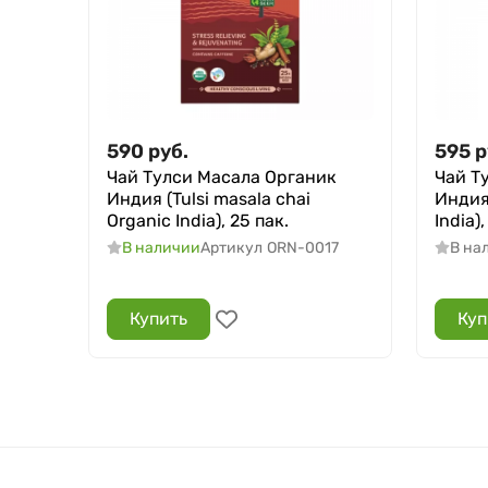
590
руб.
595
р
Чай Тулси Масала Органик
Чай Т
Индия (Tulsi masala chai
Индия 
Organic India), 25 пак.
India),
В наличии
Артикул
ORN-0017
В на
Купить
Куп