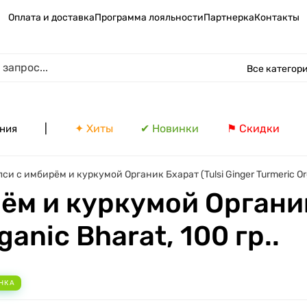
Оплата и доставка
Программа лояльности
Партнерка
Контакты
Все категор
|
✦ Хиты
✔ Новинки
⚑ Скидки
ния
си с имбирём и куркумой Органик Бхарат (Tulsi Ginger Turmeric Orga
ём и куркумой Органик
ganic Bharat, 100 гр..
НКА