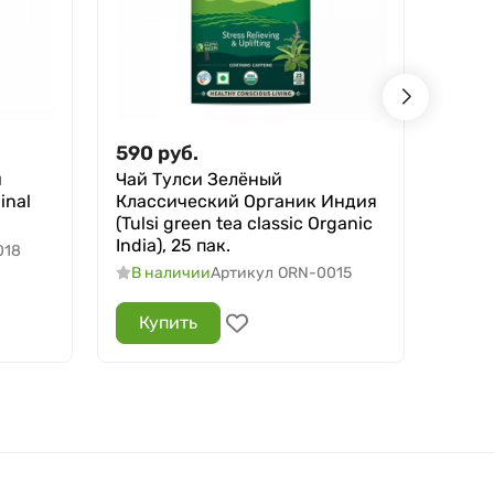
590
руб.
80
р
й
Чай Тулси Зелёный
Аюрв
inal
Классический Органик Индия
красн
(Tulsi green tea classic Organic
Teeth
India), 25 пак.
018
В н
В наличии
Артикул
ORN-0015
Купить
Ку