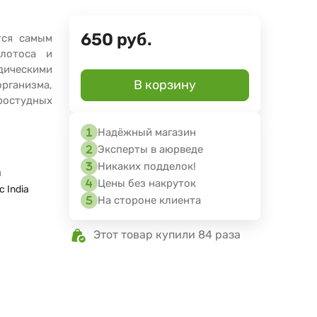
650
руб.
тся самым
лотоса и
ическими
В корзину
ганизма,
ростудных
Надёжный магазин
Эксперты в аюрведе
Никаких подделок!
я
Цены без накруток
c India
На стороне клиента
Этот товар купили 84 раза