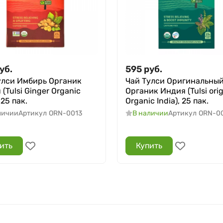
уб.
595
руб.
улси Имбирь Органик
Чай Тулси Оригинальны
(Tulsi Ginger Organic
Органик Индия (Tulsi orig
 25 пак.
Organic India), 25 пак.
личии
Артикул
ORN-0013
В наличии
Артикул
ORN-0
ить
Купить