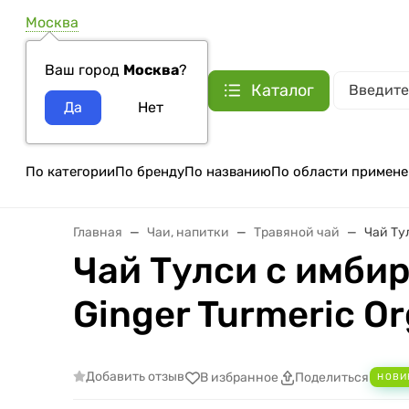
Москва
Ваш город
Москва
?
Каталог
По категории
По бренду
По названию
По области примене
Главная
Чаи, напитки
Травяной чай
Чай Тул
Чай Тулси с имбир
Ginger Turmeric Or
Добавить отзыв
В избранное
Поделиться
НОВИ