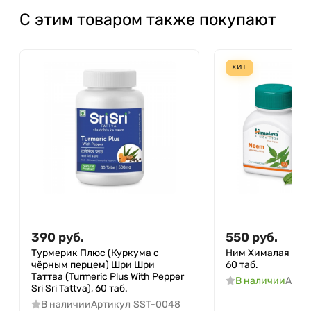
С этим товаром также покупают
ХИТ
390
руб.
550
руб.
Турмерик Плюс (Куркума с
Ним Хималая (Nee
чёрным перцем) Шри Шри
60 таб.
Таттва (Turmeric Plus With Pepper
В наличии
Арти
Sri Sri Tattva), 60 таб.
В наличии
Артикул
SST-0048