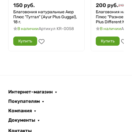
150
руб.
200
руб.
210
руб.
Благовония натуральные Аюр
Благовония нату
Плюс "Гуггал" (Ayur Plus Guggal),
Плюс "Разное Нас
18 г.
Plus Different Moods
В наличии
Артикул
KR-0058
В наличии
Арти
Купить
Купить
Интернет-магазин
Покупателям
Компания
Документы
Контакты