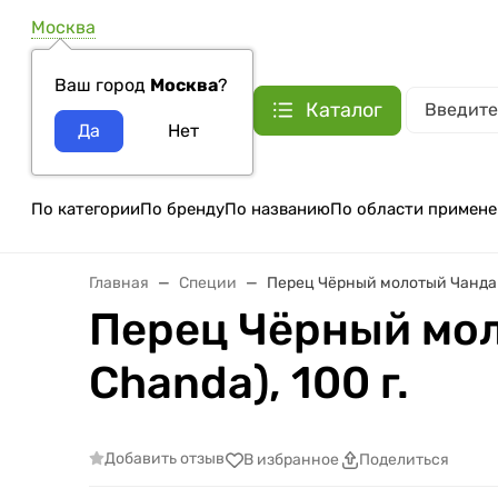
Москва
Ваш город
Москва
?
Каталог
По категории
По бренду
По названию
По области примене
Главная
Специи
Перец Чёрный молотый Чанда (B
Перец Чёрный мол
Chanda), 100 г.
Добавить отзыв
В избранное
Поделиться