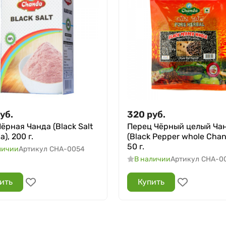
уб.
320
руб.
ёрная Чанда (Black Salt
Перец Чёрный целый Ча
), 200 г.
(Black Pepper whole Chan
50 г.
личии
Артикул
CHA-0054
В наличии
Артикул
CHA-0
ить
Купить