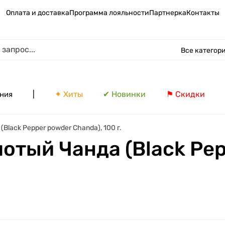
Оплата и доставка
Программа лояльности
Партнерка
Контакты
Все категор
|
✦ Хиты
✔ Новинки
⚑ Скидки
ния
lack Pepper powder Chanda), 100 г.
отый Чанда (Black Pe