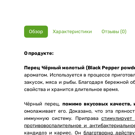
Обзор
Характеристики
Отзывы (0)
О продукте:
Перец Чёрный молотый (Black Pepper powde
ароматом. Используется в процессе приготовл
закусок, мяса и рыбы. Благодаря бережной о
свойства и хранится длительное время.
Чёрный перец,
помимо вкусовых качеств, 
омолаживает его. Доказано, что эта прянос
иммунную систему. Приправа
стимулирует 
противовоспалительное и антибактериально
кандидоз и кариес. Он
благотворно действу