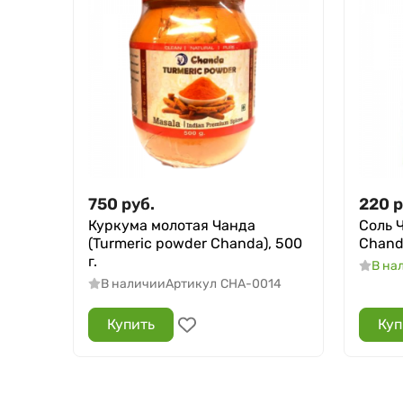
750
руб.
220
р
Куркума молотая Чанда
Соль Ч
(Turmeric powder Chanda), 500
Chanda
г.
В на
В наличии
Артикул
CHA-0014
Купить
Куп