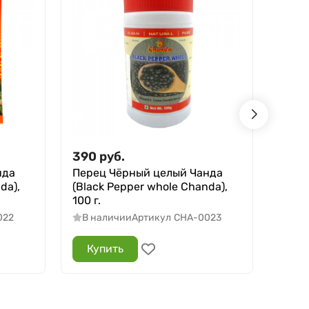
390
руб.
400
нда
Перец Чёрный целый Чанда
Прип
da),
(Black Pepper whole Chanda),
(Chat
100 г.
В н
022
В наличии
Артикул
CHA-0023
Купить
Ку