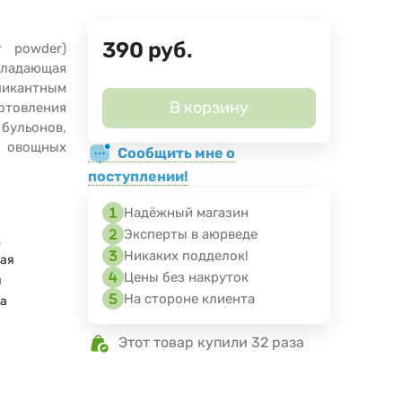
390
руб.
r powder)
бладающая
пикантным
В корзину
готовления
бульонов,
, овощных
Сообщить мне о
поступлении!
Надёжный магазин
Эксперты в аюрведе
ц
Никаких подделок!
ая
Цены без накруток
я
На стороне клиента
a
Этот товар купили 32 раза