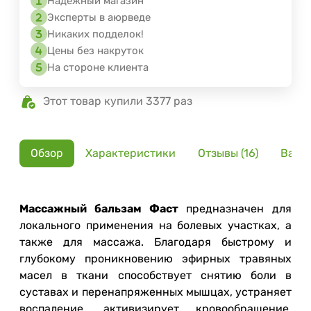
Надёжный магазин
Эксперты в аюрведе
Никаких подделок!
Цены без накруток
На стороне клиента
Этот товар купили 3377 раз
Обзор
Характеристики
Отзывы (16)
Вари
Массажный бальзам Фаст
предназначен для
локального применения на болевых участках, а
также для массажа. Благодаря быстрому и
глубокому проникновению эфирных травяных
масел в ткани способствует снятию боли в
суставах и перенапряженных мышцах, устраняет
воспаление, активизирует кровообращение,