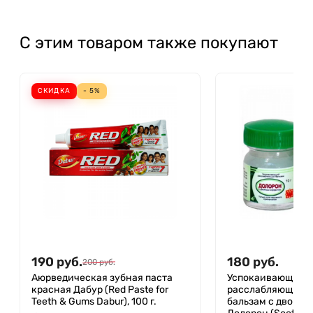
С этим товаром также покупают
СКИДКА
- 5%
190
руб.
180
руб.
200
руб.
Аюрведическая зубная паста
Успокаивающий 
красная Дабур (Red Paste for
расслабляющий 
Teeth & Gums Dabur), 100 г.
бальзам с двойн