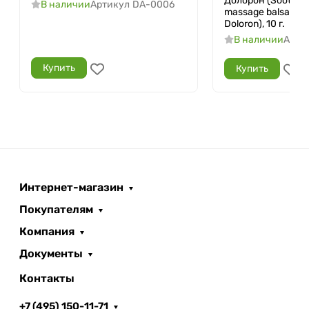
Долорон (Soothing
В наличии
Артикул
DA-0006
massage balsam Do
Doloron), 10 г.
В наличии
Арти
Купить
Купить
Интернет-магазин
Покупателям
Компания
Документы
Контакты
+7 (495) 150-11-71