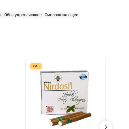
а
Общеукрепляющее
Омолаживающее
ХИТ