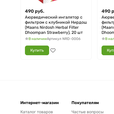
490
руб.
490
р
Аюрведический ингалятор с
Аюрве
фильтром с клубникой Нирдош
фильт
(Maans Nirdosh Herbal Filter
(Maans
Dhoompan Strawberry), 20 шт
Dhoomp
В наличии
Артикул
NRD-0006
В на
Купить
Куп
Интернет-магазин
Покупателям
Каталог товаров
Частые вопросы