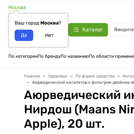
Москва
Ваш город
Москва
?
Каталог
По категории
По бренду
По названию
По области примене
Главная
Здоровье
По форме средства
Инга
Аюрведический ингалятор с фильтром двойное ябло
Аюрведический ин
Нирдош (Maans Nir
Apple), 20 шт.