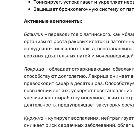
Тонизирует, успокаивает и укрепляет нер
Защищает бронхолегочную систему от па
Активные компоненты:
Базилик
– переводится с латинского, как «бл
организм от роста раковых клеток и патогенн
желудочно-кишечного тракта, восстанавливае
верхних дыхательных путей и мочевыводящей 
Лакрица
– обладает отхаркивающим, обволаки
способствуют долголетию. Лакрица снимает в
превосходит сахар в десятки раз. Способству
воспалении легких, ускоряет восстановление
увеличивает выработку инсулина, лечит гаст
деятельность, предупреждает закупорку сосуд
Куркума
- купирует воспаления, нейтрализует
снижает риск сердечных заболеваний, облег