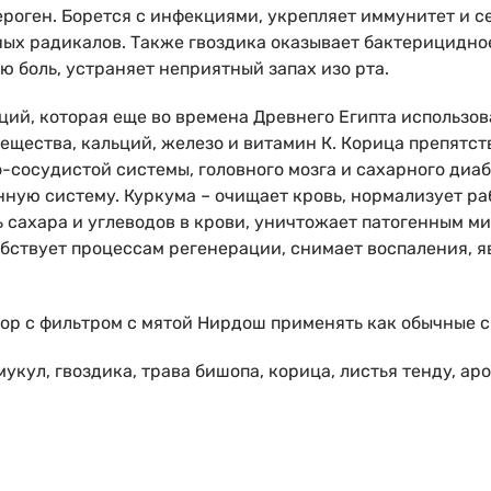
роген. Борется с инфекциями, укрепляет иммунитет и 
х радикалов. Также гвоздика оказывает бактерицидное 
 боль, устраняет неприятный запах изо рта.
ций, которая еще во времена Древнего Египта использов
ещества, кальций, железо и витамин К. Корица препятс
-сосудистой системы, головного мозга и сахарного диаб
ную систему. Куркума – очищает кровь, нормализует ра
ь сахара и углеводов в крови, уничтожает патогенным 
обствует процессам регенерации, снимает воспаления, 
р с фильтром с мятой Нирдош применять как обычные с
мукул, гвоздика, трава бишопа, корица, листья тенду, ар