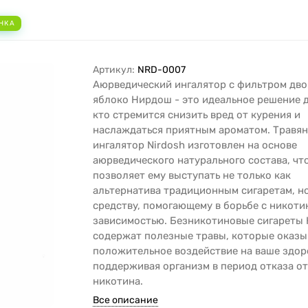
НКА
Артикул:
NRD-0007
Аюрведический ингалятор с фильтром дв
яблоко Нирдош - это идеальное решение д
кто стремится снизить вред от курения и
наслаждаться приятным ароматом. Травя
ингалятор Nirdosh изготовлен на основе
аюрведического натурального состава, чт
позволяет ему выступать не только как
альтернатива традиционным сигаретам, но
средству, помогающему в борьбе с никот
зависимостью. Безникотиновые сигареты
содержат полезные травы, которые оказ
положительное воздействие на ваше здор
поддерживая организм в период отказа о
никотина.
Все описание