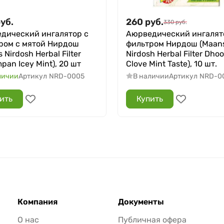
уб.
260
руб.
330
руб.
дический ингалятор с
Аюрведический ингалят
ром с мятой Нирдош
фильтром Нирдош (Maan
 Nirdosh Herbal Filter
Nirdosh Herbal Filter Dh
an Icey Mint), 20 шт
Clove Mint Taste), 10 шт.
личии
Артикул
NRD-0005
В наличии
Артикул
NRD-0
ить
Купить
Компания
Документы
О нас
Публичная офера