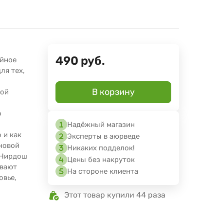
490
руб.
ойное
ля тех,
В корзину
ной
о
Надёжный магазин
 и как
Эксперты в аюрведе
иновой
Никаких подделок!
 Нирдош
Цены без накруток
ывают
На стороне клиента
овье,
т
Этот товар купили 44 раза