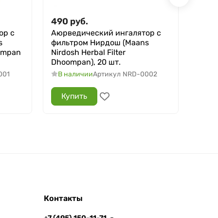
490
руб.
320
ор с
Аюрведический ингалятор с
Аюрв
s
фильтром Нирдош (Maans
таба
oompan
Nirdosh Herbal Filter
(Maan
Dhoompan), 20 шт.
Dhoo
001
В наличии
Артикул
NRD-0002
В н
Купить
Ку
Контакты