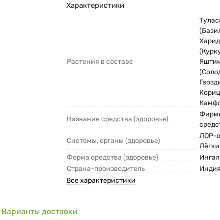
Характеристики
Тулас
(Бази
Харид
(Курк
Растения в составе
Яшти
(Соло
Гвозд
Кориц
Камф
Фирм
Название средства (здоровье)
средс
ЛОР-о
Системы, органы (здоровье)
Лёгки
Форма средства (здоровье)
Ингал
Страна-производитель
Инди
Все характеристики
Варианты доставки