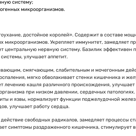
вную систему;
тогенных микроорганизмов.
агоухание, достойное королей». Содержит в составе мо
ых микроорганизмов. Укрепляет иммунитет, замедляет п
т центральную нервную систему. Базилик эффективен п
системы, улучшает аппетит.
вающим, смягчающим, слабительным и мочегонным дейст
оспаления, мягко обволакивает стенки кишечника и жел
ет лечению кашля различного происхождения, улучшает с
 организма при низком давлении, сердечных патологиях.
риты и язвы, нормализует функции поджелудочной желез
ов, улучшает работу сердца.
 действие свободных радикалов, замедляет процессы ста
чает симптомы раздраженного кишечника, стимулирует в