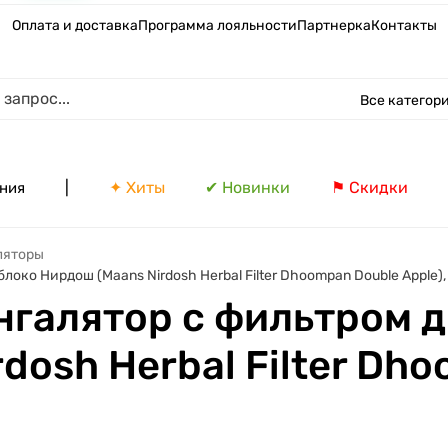
Оплата и доставка
Программа лояльности
Партнерка
Контакты
Все категор
|
✦ Хиты
✔ Новинки
⚑ Скидки
ния
ляторы
ко Нирдош (Maans Nirdosh Herbal Filter Dhoompan Double Apple), 
галятор с фильтром д
dosh Herbal Filter Dh