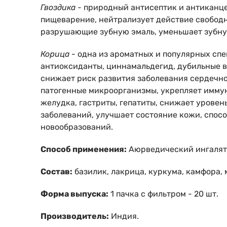
Гвоздика
- природный антисептик и антиканце
пищеварение, нейтрализует действие свободны
разрушающие зубную эмаль, уменьшает зубную
Корица
- одна из ароматных и популярных спе
антиоксиданты, циннамальдегид, дубильные в
снижает риск развития заболевания сердечно
патогенные микроорганизмы, укрепляет иммун
желудка, гастриты, гепатиты, снижает уровен
заболеваний, улучшает состояние кожи, спос
новообразований.
Способ применения:
Аюрведический ингалято
Состав:
базилик, лакрица, куркума, камфора, 
Форма выпуска:
1 пачка с фильтром - 20 шт.
Производитель:
Индия.