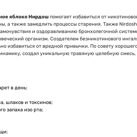
ное яблоко Нирдош
помогает избавиться от никотиново
ы, а также замедлить процессы старения. Также Nirdos
мочувствия и оздоравливанию бронхолегочной системы.
овеческий организм. Создателем безникотинового ингаля
ьно избавиться от вредной привычки. По совету хорошег
инамику, создал уникальную травяную целебную смесь, 
рет в день;
, шлаков и токсинов;
о запаха изо рта;
щи;