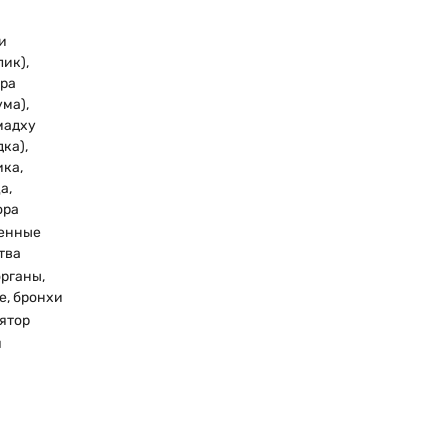
и
лик),
ра
ума),
мадху
дка),
ика,
а,
ора
енные
тва
рганы,
е, бронхи
ятор
я