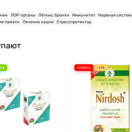
чник
ЛОР-органы
Лёгкие, бронхи
Иммунитет
Нервная систем
ие памяти
Лечение кашля
Стресспротектор
упают
НКА
СКИДКА
- 21%