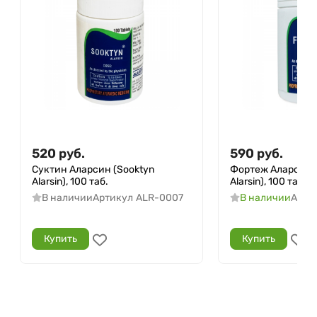
520
руб.
590
руб.
Суктин Аларсин (Sooktyn
Фортеж Аларсин (
Alarsin), 100 таб.
Alarsin), 100 таб.
В наличии
Артикул
ALR-0007
В наличии
Арти
Купить
Купить