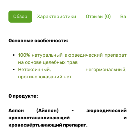
Обзор
Характеристики
Отзывы (0)
Вариа
Основные особенности:
100% натуральный аюрведический препарат
на основе целебных трав
Нетоксичный, негормональный,
противопоказаний нет
О продукте:
Аяпон (Айяпон) - аюрведический
кровоостанавливающий и
кровесвёртывающий препарат.