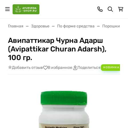
Главная
Здоровье
По форме средства
Порошки (чу
Авипаттикар Чурна Адарш
(Avipattikar Churan Adarsh),
100 гр.
Добавить отзыв
Ad
В избранное
Поделиться
НОВИНКА