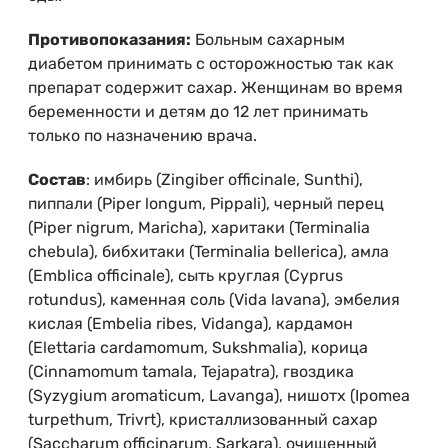
Противопоказания:
Больным сахарным
диабетом принимать с осторожностью так как
препарат содержит сахар. Женщинам во время
беременности и детям до 12 лет принимать
только по назначению врача.
Состав
: имбирь (Zingiber officinale, Sunthi),
пиппали (Piper longum, Pippali), черный перец
(Piper nigrum, Maricha), харитаки (Terminalia
chebula), бибхитаки (Terminalia bellerica), амла
(Emblica officinale), сыть круглая (Cyprus
rotundus), каменная соль (Vida lavana), эмбелия
кислая (Embelia ribes, Vidanga), кардамон
(Elettaria cardamomum, Sukshmalia), корица
(Cinnamomum tamala, Tejapatra), гвоздика
(Syzygium aromaticum, Lavanga), нишотх (Ipomea
turpethum, Trivrt), кристаллизованный сахар
(Saccharum officinarum, Sarkara), очищенный