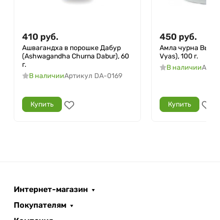
410
руб.
450
руб.
Ашвагандха в порошке Дабур
Амла чурна Вьяс 
(Ashwagandha Churna Dabur), 60
Vyas), 100 г.
г.
В наличии
Арти
В наличии
Артикул
DA-0169
Купить
Купить
Интернет-магазин
Покупателям