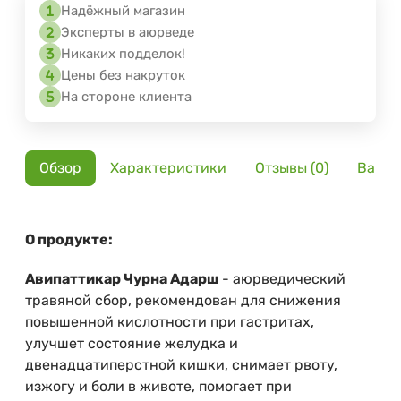
Надёжный магазин
Эксперты в аюрведе
Никаких подделок!
Цены без накруток
На стороне клиента
Обзор
Характеристики
Отзывы (0)
Вариа
О продукте:
Авипаттикар Чурна Адарш
- аюрведический
травяной сбор, рекомендован для снижения
повышенной кислотности при гастритах,
улучшет состояние желудка и
двенадцатиперстной кишки, снимает рвоту,
изжогу и боли в животе, помогает при