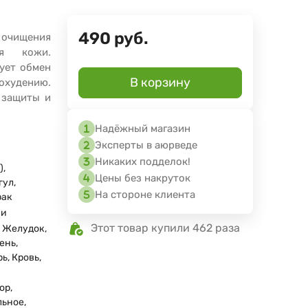
490
руб.
 очищения
ия кожи.
ует обмен
В корзину
охудению.
 защиты и
Надёжный магазин
Эксперты в аюрведе
Никаких подделок!
),
Цены без накруток
гул,
На стороне клиента
рак
ни
Этот товар купили 462 раза
, Желудок,
ень,
ь, Кровь,
ор,
ьное,