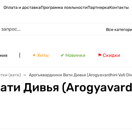
Оплата и доставка
Программа лояльности
Партнерка
Контакты
Все категор
|
✦ Хиты
✔ Новинки
⚑ Скидки
ния
тки (вати)
Арогьявардхини Вати Дивья (Arogyavardhini Vati Divy
ти Дивья (Arogyavardhi