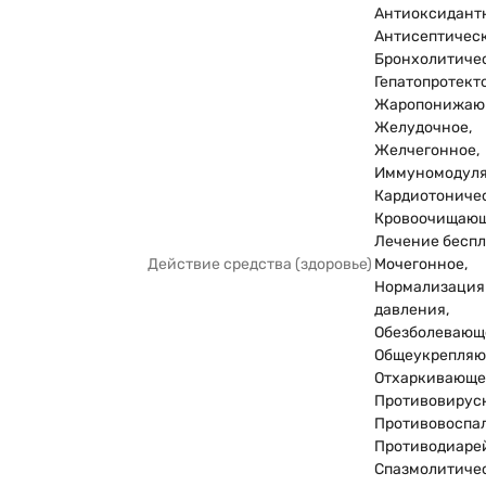
Антиоксидант
Антисептическ
Бронхолитичес
Гепатопротекто
Жаропонижаю
Желудочное,
Желчегонное,
Иммуномодуля
Кардиотоничес
Кровоочищающ
Лечение беспл
Действие средства (здоровье)
Мочегонное,
Нормализация
давления,
Обезболевающ
Общеукрепляю
Отхаркивающе
Противовирус
Противовоспал
Противодиаре
Спазмолитичес