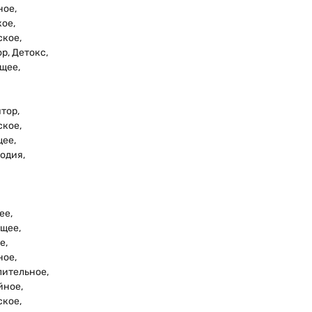
ное,
ое,
кое,
р, Детокс,
щее,
тор,
кое,
ее,
одия,
ее,
щее,
е,
ное,
ительное,
йное,
кое,