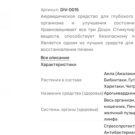
Артикул:
DIV-0015
Аюрведическое средство для глубокого
организма и улучшения состоян
Уравновешивает все три Доши. Стимулир
веществ, способствует безопасному п
Является одним из лучших средств для
восстановления печени.
Все описание
Характеристики
Амла (Амалаки
Растения в составе
Бибхитаки, Гуг
Харитаки, Чит
Название средства (здоровье)
Арогьявардхи
Весь организм
кишечник, Печ
Системы, органы (здоровье)
желчный пузыр
лимфа
Стресспротект
Антибактериал