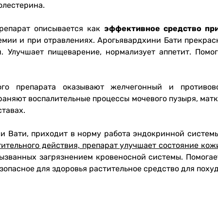
олестерина.
препарат описывается как
эффективное средство при
немии и при отравлениях. Арогьявардхини Бати прекрас
я. Улучшает пищеварение, нормализует аппетит. Помо
ого препарата оказывают желчегонный и противово
раняют воспалительные процессы мочевого пузыря, мат
ставах.
 Вати, приходит в норму работа эндокринной систем
тительного действия, препарат улучшает состояние кож
ызванных загрязнением кровеносной системы. Помогает
зопасное для здоровья растительное средство для поху