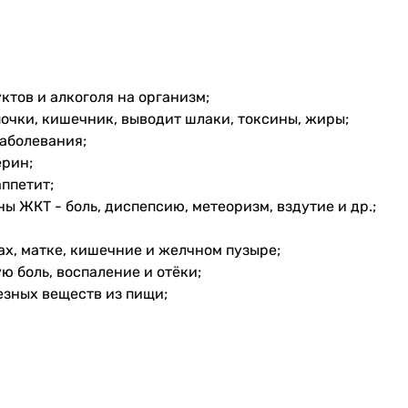
тов и алкоголя на организм;
почки, кишечник, выводит шлаки, токсины, жиры;
заболевания;
ерин;
ппетит;
ы ЖКТ - боль, диспепсию, метеоризм, вздутие и др.;
х, матке, кишечние и желчном пузыре;
ю боль, воспаление и отёки;
зных веществ из пищи;