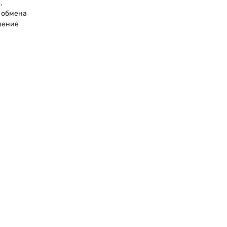
,
 обмена
шение