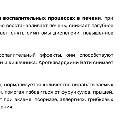
 воспалительных процессах в печени
, при
но восстанавливает печень, снижает пагубное
гает снять симптомы диспепсии, повышенное
спалительный эффекты, они способствуют
ки и кишечника. Арогьявардхини Вати снимает
ы, нормализуется количество вырабатываемых
и
, помогая избавиться от фурункулов, прыщей,
 при экземе, псориазе, аллергиях, грибковых
дения.