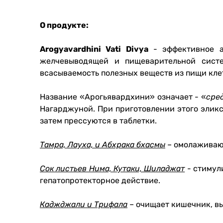
О продукте:
Arogyavardhini Vati Divya
- эффективное аю
желчевыводящей и пищеварительной систе
всасываемость полезных веществ из пищи кле
Название «Арогьявардхини» означает - «
сре
Нагарджуной. При приготовлении этого эликс
затем прессуются в таблетки.
Тамра, Лауха, и Абхрака бхасмы
– омолаживают
Сок листьев Нима, Кутаки, Шиладжат
- стимул
гепатопротекторное действие.
Каджджали и Трифала
– очищает кишечник, вы