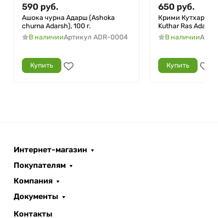
590
руб.
650
руб.
Ашока чурна Адарш (Ashoka
Крими Кутхар Рас
churna Adarsh), 100 г.
Kuthar Ras Adarsh),
В наличии
Артикул
ADR-0004
В наличии
Арти
Купить
Купить
Интернет-магазин
Покупателям
Компания
Документы
Контакты