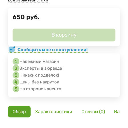
Все характеристики
650
руб.
В корзину
Сообщить мне о поступлении!
Надёжный магазин
Эксперты в аюрведе
Никаких подделок!
Цены без накруток
На стороне клиента
Обзор
Характеристики
Отзывы (0)
Вариа