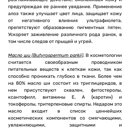
предупреждая ее раннее увядание. Применение
алоэ также улучшает цвет лица, защищает кожу
от негативного влияния ультрафиолета,
препятствуют образованию пигментных пятен.
Ускоряет заживление различного рода ранок, в
том числе следов от прыщей и угрей.
Масло ши (Butyrospermum parkii)
. В косметологии
считается своеобразным проводником
питательных веществ к клеткам кожи, так как
способно проникать глубоко в ткани. Более чем
на 80% масло ши состоит из триглицеридов, в
нем присутствуют сквален, фитостеролы,
ксантофилл, витамины Е, А (каротин) и
токоферолы, тритерпеновые спирты. Недаром это
масло входит в список ценнейших
косметических компонентов со смягчающими,
увлажняющими, защитными и