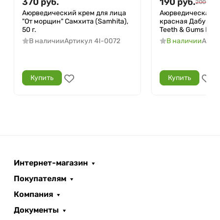
370
руб.
190
руб.
200
руб.
Аюрведический крем для лица
Аюрведическая з
"От морщин" Самхита (Samhita),
красная Дабур (Re
50 г.
Teeth & Gums Dabur
В наличии
Артикул
4I-0072
В наличии
Арти
Купить
Купить
Интернет-магазин
Покупателям
Компания
Документы