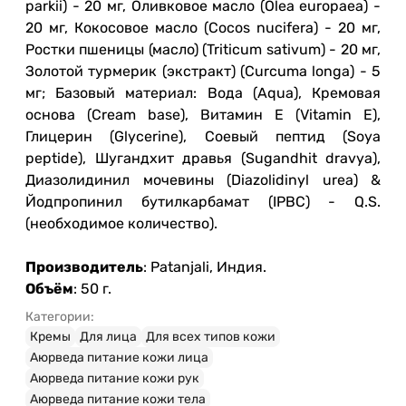
parkii) - 20 мг, Оливковое масло (Olea europaea) -
20 мг, Кокосовое масло (Cocos nucifera) - 20 мг,
Ростки пшеницы (масло) (Triticum sativum) - 20 мг,
Золотой турмерик (экстракт) (Curcuma longa) - 5
мг; Базовый материал: Вода (Aqua), Кремовая
основа (Cream base), Витамин Е (Vitamin E),
Глицерин (Glycerine), Соевый пептид (Soya
peptide), Шугандхит дравья (Sugandhit dravya),
Диазолидинил мочевины (Diazolidinyl urea) &
Йодпропинил бутилкарбамат (IPBC) - Q.S.
(необходимое количество).
Производитель
: Patanjali, Индия.
Объём
: 50 г.
Категории:
Кремы
Для лица
Для всех типов кожи
Аюрведа питание кожи лица
Аюрведа питание кожи рук
Аюрведа питание кожи тела