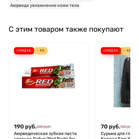
Аюрведа увлажнение кожи тела
С этим товаром также покупают
СКИДКА
- 5%
СКИДКА
- 42%
190
руб.
70
руб.
200
руб.
120
руб.
Аюрведическая зубная паста
Сурьма для глаз 
красная Дабур (Red Paste for
Каджал Блю Хевен 