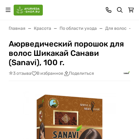
Главная
Красота
По области ухода
Для волос
А
Аюрведический порошок для
волос Шикакай Санави
(Sanavi), 100 г.
3 отзыва
В избранное
Поделиться