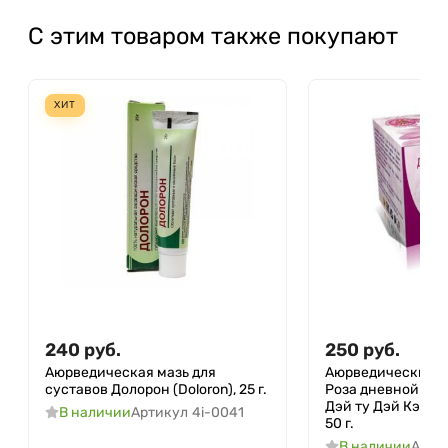
С этим товаром также покупают
ХИТ
240
руб.
250
руб.
Аюрведическая мазь для
Аюрведический к
суставов Долорон (Doloron), 25 г.
Роза дневной у
Дэй ту Дэй Кэр (Da
В наличии
Артикул
4i-0041
50 г.
В наличии
Арти