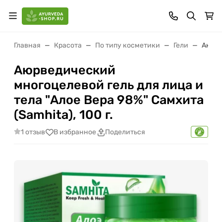
Главная
Красота
По типу косметики
Гели
Аюрве
Аюрведический
многоцелевой гель для лица и
тела "Алое Вера 98%" Самхита
(Samhita), 100 г.
1 отзыв
В избранное
Поделиться