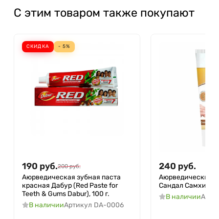
С этим товаром также покупают
СКИДКА
- 5%
190
руб.
240
руб.
200
руб.
Аюрведическая зубная паста
Аюрведический к
красная Дабур (Red Paste for
Сандал Самхита (S
Teeth & Gums Dabur), 100 г.
В наличии
Арти
В наличии
Артикул
DA-0006