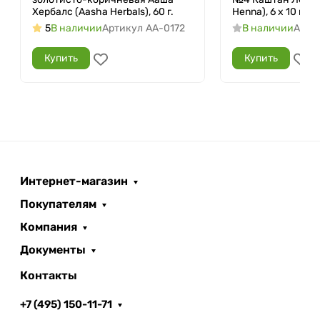
Хербалс (Aasha Herbals), 60 г.
Henna), 6 х 10 г.
5
В наличии
Артикул
AA-0172
В наличии
Арти
Купить
Купить
Интернет-магазин
Покупателям
Компания
Документы
Контакты
+7 (495) 150-11-71