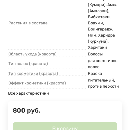
(Кумари), Амла
(Амалаки),
Бибхитаки,
Растения в составе
Брахми,
Брингарадж,
Ним, Харидра
(Куркума),
Харитаки
Область ухода (красота)
Волосы
для всех типов
Тип волос (красота)
волос
Тип косметики (красота)
Краска
питательный,
Эффект косметики (красота)
против перхоти
Все характеристики
800
руб.
В корзину