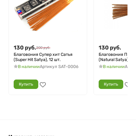
130
руб.
130
руб.
200
руб.
Благовония Супер хит Сатья
Благовония Прир
(Super Hit Satya), 12 шт.
(Natural Satya), 12
В наличии
Артикул
SAT-0006
В наличии
Арти
Купить
Купить