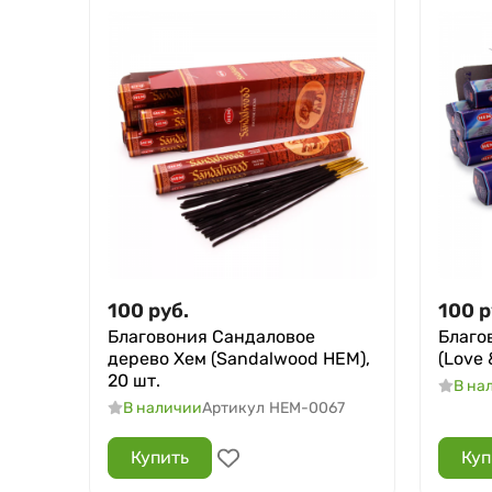
100
руб.
100
р
Благовония Сандаловое
Благо
дерево Хем (Sandalwood HEM),
(Love 
20 шт.
В на
В наличии
Артикул
HEM-0067
Купить
Куп