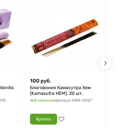
100
руб.
100
anilla
Благовония Камасутра Хем
Благ
(Kamasutra HEM), 20 шт.
деньг
шт.
010
В наличии
Артикул
HEM-0027
В н
Купить
Ку