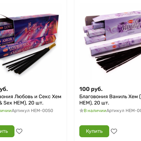
уб.
100
руб.
вония Любовь и Секс Хем
Благовония Ваниль Хем (V
& Sex HEM), 20 шт.
HEM), 20 шт.
личии
Артикул
HEM-0050
В наличии
Артикул
HEM-0
ить
Купить