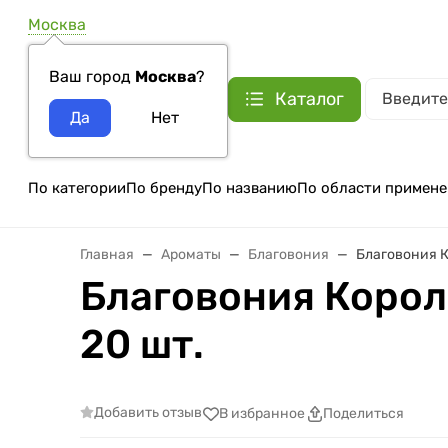
Москва
Ваш город
Москва
?
Каталог
По категории
По бренду
По названию
По области примене
Главная
Ароматы
Благовония
Благовония К
Благовония Корол
20 шт.
Добавить отзыв
В избранное
Поделиться