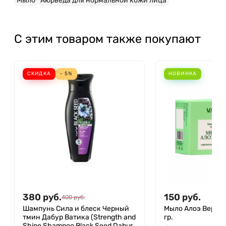
Мыло
Аюрведа для нормальной кожи лица
С этим товаром также покупают
СКИДКА
- 5%
НОВИНКА
380
руб.
150
руб.
400
руб.
Шампунь Сила и блеск Черный
Мыло Алоэ Вера Ва
тмин Дабур Ватика (Strength and
гр.
Shine Shampoo Black Seed Dabur