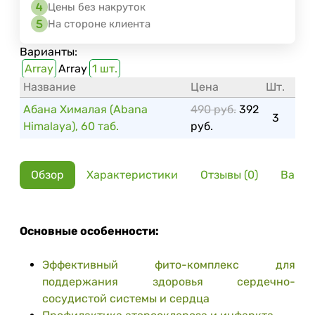
Цены без накруток
На стороне клиента
Варианты:
Array
Array
1 шт.
Название
Цена
Шт.
Абана Хималая (Abana
490 руб.
392
3
Himalaya), 60 таб.
руб.
Обзор
Характеристики
Отзывы (0)
Вариа
Основные особенности:
Эффективный фито-комплекс для
поддержания здоровья сердечно-
сосудистой системы и сердца