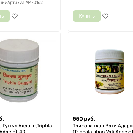
ичии
Артикул
AM-0162
ть
Купить
б.
550
руб.
 Гуггул Адарш (Triphla
Трифала гхан Вати Адар
darsh), 40 г.
(Triphala ghan Vati Adarsh)