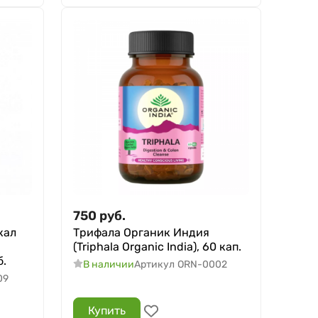
750
руб.
кал
Трифала Органик Индия
(Triphala Organic India), 60 кап.
б.
В наличии
Артикул
ORN-0002
09
Купить