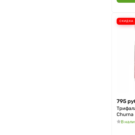
Спазмолитическое
Тонизирующее
СКИДКА
Нормализация обмена
веществ
Улучшение зрения
Улучшение пищеварения
795
ру
Трифала
Churna 
В нал