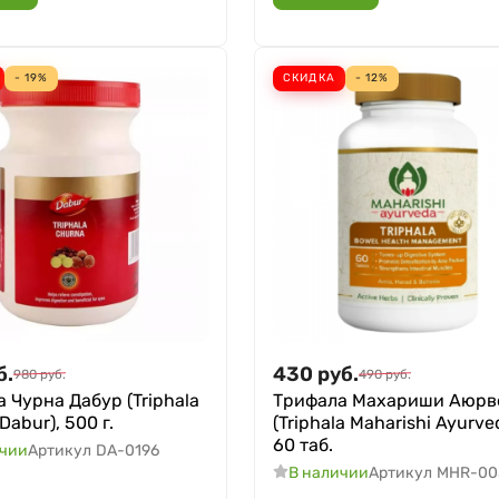
- 19%
СКИДКА
- 12%
б.
430
руб.
980
руб.
490
руб.
 Чурна Дабур (Triphala
Трифала Махариши Аюрв
Dabur), 500 г.
(Triphala Maharishi Ayurve
60 таб.
ичии
Артикул
DA-0196
В наличии
Артикул
MHR-00