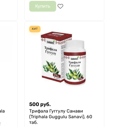
Купить
ХИТ
500
руб.
ala
Трифала Гуггулу Санави
(Triphala Guggulu Sanavi), 60
таб.
2