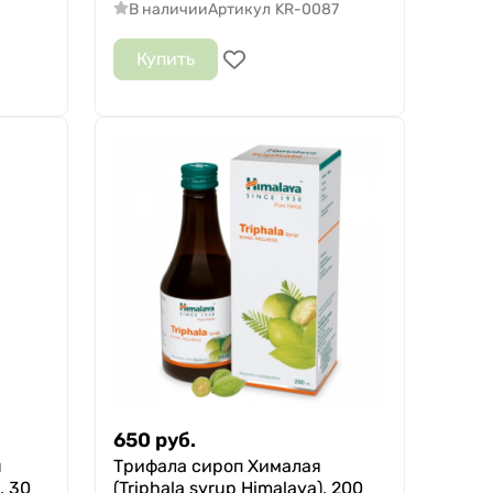
В наличии
Артикул
KR-0087
Купить
650
руб.
ш
Трифала сироп Хималая
, 30
(Triphala syrup Himalaya), 200