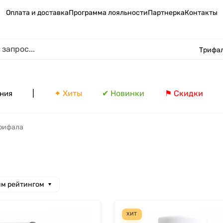
Оплата и доставка
Программа лояльности
Партнерка
Контакты
Трифа
|
✦ Хиты
✔ Новинки
⚑ Скидки
ния
рифала
им рейтингом
ХИТ