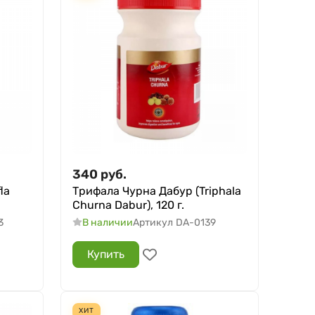
340
руб.
la
Трифала Чурна Дабур (Triphala
Churna Dabur), 120 г.
3
В наличии
Артикул
DA-0139
Купить
ХИТ