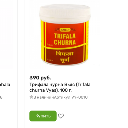
390
руб.
phala
Трифала чурна Вьяс (Trifala
churna Vyas), 100 г.
08
В наличии
Артикул
VY-0010
Купить