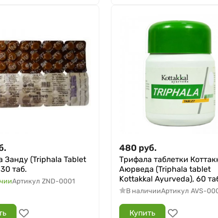
б.
480
руб.
 Занду (Triphala Tablet
Трифала таблетки Коттак
 30 таб.
Аюрведа (Triphala tablet
Kottakkal Ayurveda), 60 та
ичии
Артикул
ZND-0001
В наличии
Артикул
AVS-00
ть
Купить