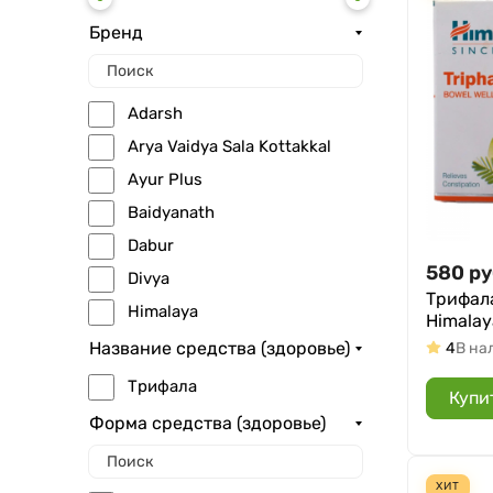
Бренд
Adarsh
Arya Vaidya Sala Kottakkal
Ayur Plus
Baidyanath
Dabur
580
ру
Divya
Трифала
Himalaya
Himalaya
Indibird
Название средства (здоровье)
4
В на
Maharishi Ayurveda
Трифала
Купи
Organic India
Форма средства (здоровье)
Samhita
Sanavi
ХИТ