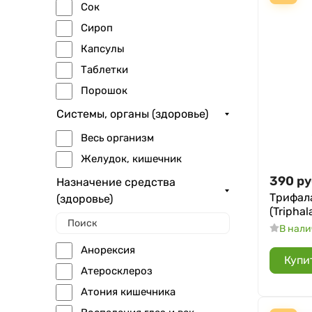
Сок
Shri Ganga Pharmacy
Сироп
Sri Sri Tattva
Капсулы
Vyas
Таблетки
Zandu
Порошок
Системы, органы (здоровье)
Весь организм
Желудок, кишечник
390
ру
Назначение средства
Трифал
(здоровье)
(Triphal
В нал
Анорексия
Купи
Атеросклероз
Атония кишечника