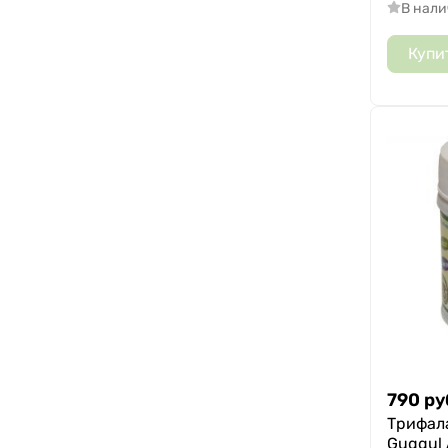
В нал
Купи
790
ру
Трифала
Guggul A