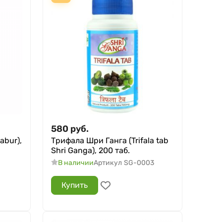
580
руб.
abur),
Трифала Шри Ганга (Trifala tab
Shri Ganga), 200 таб.
В наличии
Артикул
SG-0003
Купить