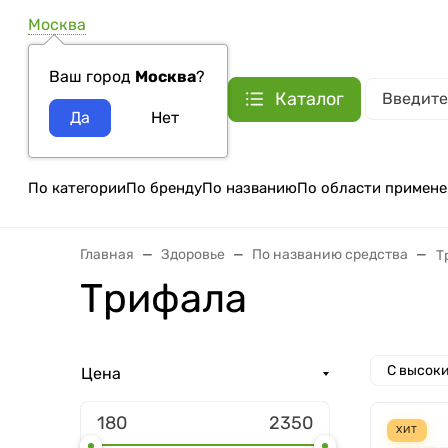
Москва
Ваш город
Москва
?
Каталог
По категории
По бренду
По названию
По области примене
Главная
Здоровье
По названию средства
Т
Трифала
С высок
Цена
ХИТ