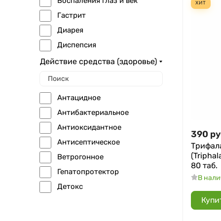
Воспаления глаз и век
ХИТ
Гастрит
Диарея
Диспепсия
Запоры
Действие средства (здоровье)
Интоксикации
Кожные заболевания
Антацидное
Колики
Антибактериальное
Куриная слепота
Антиоксидантное
390
ру
Лихорадка
Антисептическое
Трифала
Метеоризм
(Tripha
Ветрогонное
Нарушения обмена веществ
80 таб.
Гепатопротектор
В нал
Ожирение
Детокс
Остеохондроз
Купи
Желудочное
Отрыжка кислым
Желчегонное