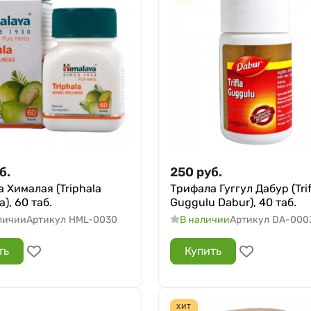
б.
250
руб.
 Хималая (Triphala
Трифала Гуггул Дабур (Trif
), 60 таб.
Guggulu Dabur), 40 таб.
личии
Артикул
HML-0030
В наличии
Артикул
DA-000
ть
Купить
ХИТ