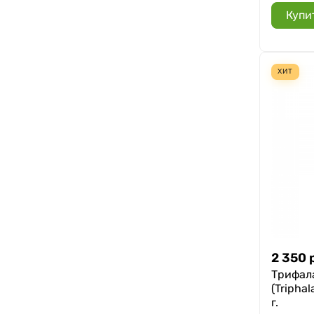
Купи
ХИТ
2 350
Трифал
(Triphal
г.