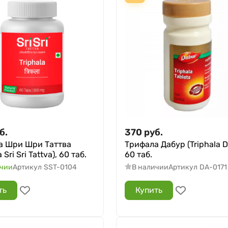
б.
370
руб.
а Шри Шри Таттва
Трифала Дабур (Triphala D
a Sri Sri Tattva), 60 таб.
60 таб.
ичии
Артикул
SST-0104
В наличии
Артикул
DA-0171
ть
Купить