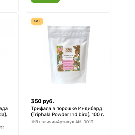
ХИТ
350
руб.
еда
Трифала в порошке Индиберд
da),
(Triphala Powder Indibird), 100 г.
В наличии
Артикул
AM-0013
32