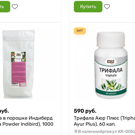
ть
Купить
ХИТ
руб.
590
руб.
а в порошке Индиберд
Трифала Аюр Плюс (Triph
a Powder Indibird), 1000
Ayur Plus), 60 кап.
В наличии
Артикул
KR-005