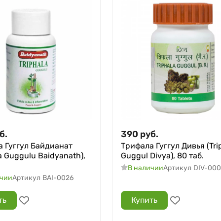
б.
390
руб.
 Гуггул Байдианат
Трифала Гуггул Дивья (Tri
la Guggulu Baidyanath),
Guggul Divya), 80 таб.
В наличии
Артикул
DIV-00
ичии
Артикул
BAI-0026
ть
Купить