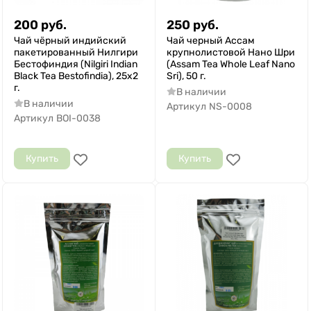
200
руб.
250
руб.
Чай чёрный индийский
Чай черный Ассам
пакетированный Нилгири
крупнолистовой Нано Шри
Бестофиндия (Nilgiri Indian
(Assam Tea Whole Leaf Nano
Black Tea Bestofindia), 25х2
Sri), 50 г.
г.
В наличии
В наличии
Артикул
NS-0008
Артикул
BOI-0038
Купить
Купить