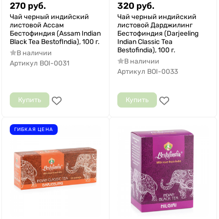
270
руб.
320
руб.
Чай черный индийский
Чай черный индийский
листовой Ассам
листовой Дарджилинг
Бестофиндия (Assam Indian
Бестофиндия (Darjeeling
Black Tea BestofIndia), 100 г.
Indian Classic Tea
Bestofindia), 100 г.
В наличии
В наличии
Артикул
BOI-0031
Артикул
BOI-0033
Купить
Купить
ГИБКАЯ ЦЕНА