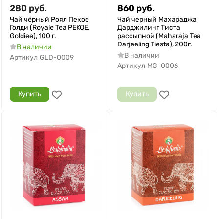
280
руб.
860
руб.
Чай чёрный Роял Пекое
Чай черный Махараджа
Голди (Royale Tea PEKOE,
Дарджилинг Тиста
Goldiee), 100 г.
рассыпной (Maharaja Tea
Darjeeling Tiesta), 200г.
В наличии
В наличии
Артикул
GLD-0009
Артикул
MG-0006
Купить
Купить