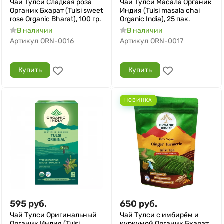
Чай Тулси Сладкая роза
Чай Тулси Масала Органик
Органик Бхарат (Tulsi sweet
Индия (Tulsi masala chai
rose Organic Bharat), 100 гр.
Organic India), 25 пак.
В наличии
В наличии
Артикул
ORN-0016
Артикул
ORN-0017
Купить
Купить
НОВИНКА
595
руб.
650
руб.
Чай Тулси Оригинальный
Чай Тулси с имбирём и
Органик Индия (Tulsi
куркумой Органик Бхарат