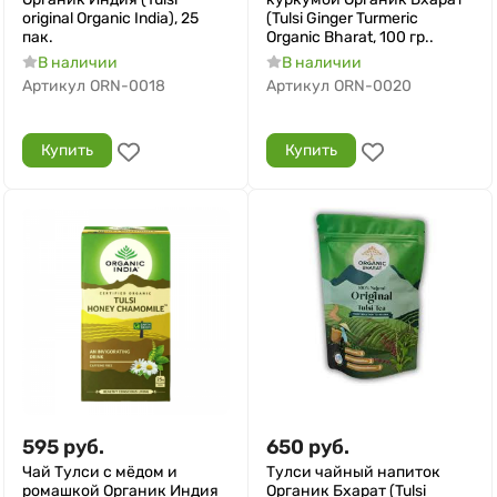
original Organic India), 25
(Tulsi Ginger Turmeric
пак.
Organic Bharat, 100 гр..
В наличии
В наличии
Артикул
ORN-0018
Артикул
ORN-0020
Купить
Купить
595
руб.
650
руб.
Чай Тулси с мёдом и
Тулси чайный напиток
ромашкой Органик Индия
Органик Бхарат (Tulsi