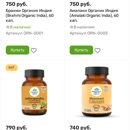
750
руб.
750
руб.
Брахми Органик Индия
Амалаки Органик Индия
(Brahmi Organic India), 60
(Amalaki Organic India), 60
кап.
кап.
В наличии
В наличии
Артикул
ORN-0001
Артикул
ORN-0005
Купить
Купить
ХИТ
790
руб.
740
руб.