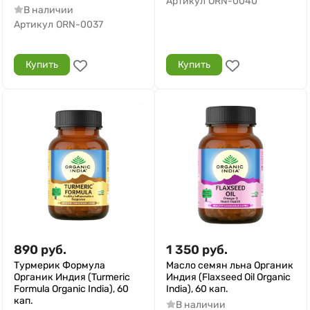
Артикул
ORN-0040
В наличии
Артикул
ORN-0037
Купить
Купить
890
руб.
1 350
руб.
Турмерик Формула
Масло семян льна Органик
Органик Индия (Turmeric
Индия (Flaxseed Oil Organic
Formula Organic India), 60
India), 60 кап.
кап.
В наличии