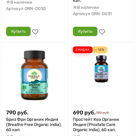
кап.
В наличии
В наличии
Артикул
ORN-0030
Артикул
ORN-0031
Купить
Купить
СКИДКА
- 12%
790
руб.
690
руб.
780
руб.
Бриз Фри Органик Индия
Простейт Кеа Органик
(Breathe Free Organic India),
Индия (Prostate Care
60 кап.
Organic India), 60 кап.