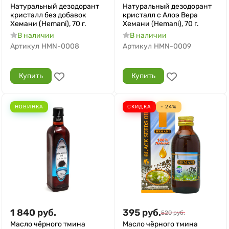
Натуральный дезодорант
Натуральный дезодорант
кристалл без добавок
кристалл с Алоэ Вера
Хемани (Hemani), 70 г.
Хемани (Hemani), 70 г.
В наличии
В наличии
Артикул
HMN-0008
Артикул
HMN-0009
Купить
Купить
НОВИНКА
СКИДКА
- 24%
1 840
руб.
395
руб.
520
руб.
Масло чёрного тмина
Масло чёрного тмина